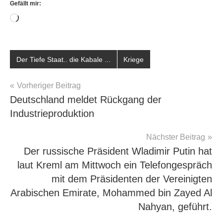
Gefällt mir:
Wird
geladen …
Schlagwörter:
Der Tiefe Staat.. die Kabale ...
Kriege
Iran.
Krieg
,
Beitragsnavigation
Vorheriger Beitrag
Israel
,
Deutschland meldet Rückgang der
Trump
Industrieproduktion
Nächster Beitrag
Der russische Präsident Wladimir Putin hat
laut Kreml am Mittwoch ein Telefongespräch
mit dem Präsidenten der Vereinigten
Arabischen Emirate, Mohammed bin Zayed Al
Nahyan, geführt.