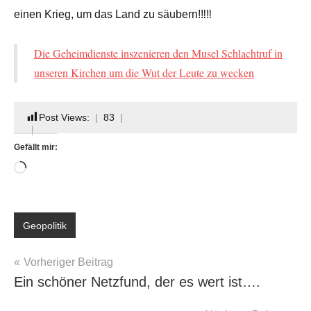
einen Krieg, um das Land zu säubern!‼‼
Die Geheimdienste inszenieren den Musel Schlachtruf in
unseren Kirchen um die Wut der Leute zu wecken
Post Views:
83
Gefällt mir:
Wird
geladen …
Schlagwörter:
Geopolitik
Deutschland
,
Hilfe
Beitragsnavigation
Vorheriger Beitrag
Moslem
,
Ein schöner Netzfund, der es wert ist….
Multikulturalismus
,
Putin