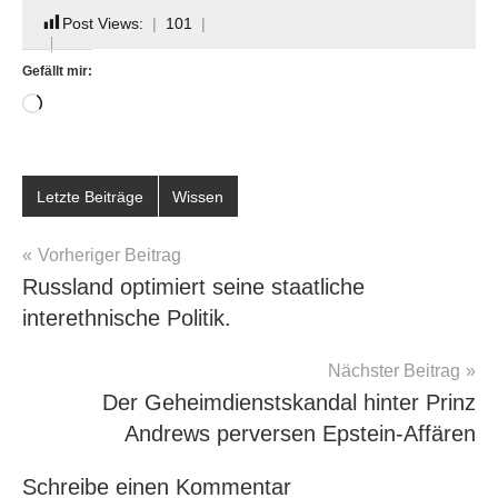
Post Views:
101
Gefällt mir:
Wird
geladen …
Schlagwörter:
Letzte Beiträge
Wissen
Wer
hat
Beitragsnavigation
Vorheriger Beitrag
Hitler
Russland optimiert seine staatliche
gezwungen
interethnische Politik.
Stalin
anzugreifen
Nächster Beitrag
Der Geheimdienstskandal hinter Prinz
Andrews perversen Epstein-Affären
Schreibe einen Kommentar