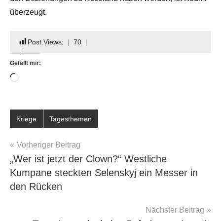
überzeugt.
Post Views:
70
Gefällt mir:
Wird
geladen …
Kriege
Tagesthemen
Beitragsnavigation
Vorheriger Beitrag
„Wer ist jetzt der Clown?“ Westliche
Kumpane steckten Selenskyj ein Messer in
den Rücken
Nächster Beitrag