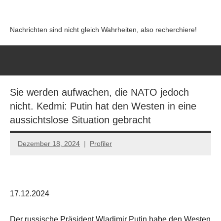
Zum
Inhalt
Nachrichten sind nicht gleich Wahrheiten, also recherchiere!
springen
Sie werden aufwachen, die NATO jedoch
nicht. Kedmi: Putin hat den Westen in eine
aussichtslose Situation gebracht
Dezember 18, 2024
Profiler
Keine
Kommentare
17.12.2024
Der russische Präsident Wladimir Putin habe den Westen