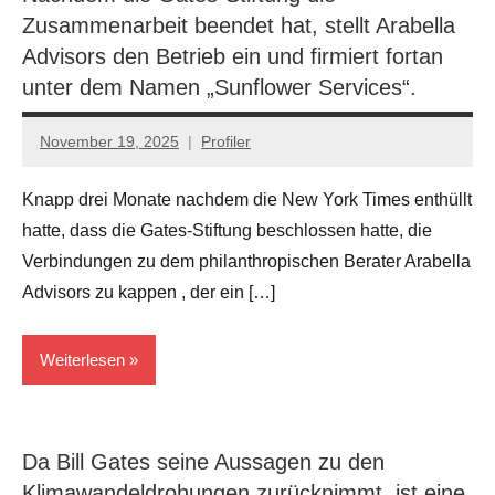
Politik
Zusammenarbeit beendet hat, stellt Arabella
Advisors den Betrieb ein und firmiert fortan
unter dem Namen „Sunflower Services“.
November 19, 2025
Profiler
Keine
Kommentare
Knapp drei Monate nachdem die New York Times enthüllt
hatte, dass die Gates-Stiftung beschlossen hatte, die
Verbindungen zu dem philanthropischen Berater Arabella
Advisors zu kappen , der ein […]
Weiterlesen
Der
Tiefe
Da Bill Gates seine Aussagen zu den
Staat..
Klimawandeldrohungen zurücknimmt, ist eine