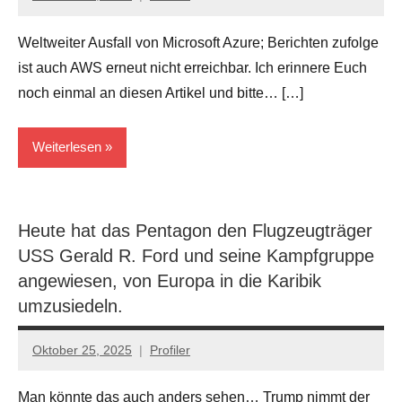
Keine
Verschwörungstheorien
Kommentare
Weltweiter Ausfall von Microsoft Azure; Berichten zufolge
ist auch AWS erneut nicht erreichbar. Ich erinnere Euch
noch einmal an diesen Artikel und bitte… […]
Weiterlesen
Der
Tiefe
Heute hat das Pentagon den Flugzeugträger
Staat..
USS Gerald R. Ford und seine Kampfgruppe
die
angewiesen, von Europa in die Karibik
Kabale
umzusiedeln.
...
Politik
Oktober 25, 2025
Profiler
Keine
Kommentare
Man könnte das auch anders sehen… Trump nimmt der