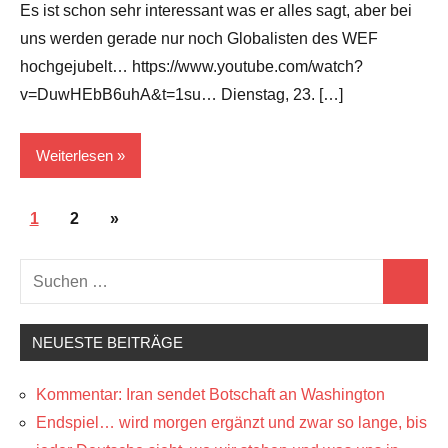
Es ist schon sehr interessant was er alles sagt, aber bei
uns werden gerade nur noch Globalisten des WEF
hochgejubelt… https://www.youtube.com/watch?
v=DuwHEbB6uhA&t=1su… Dienstag, 23. […]
Weiterlesen
Seitennummerierung
Geopolitik
Nächste
1
2
»
der
Beiträge
Suchen
Beiträge
Suchen
nach:
NEUESTE BEITRÄGE
Kommentar: Iran sendet Botschaft an Washington
Endspiel… wird morgen ergänzt und zwar so lange, bis