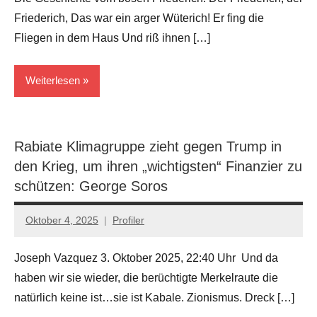
Friederich, Das war ein arger Wüterich! Er fing die
Fliegen in dem Haus Und riß ihnen […]
Weiterlesen
Geopolitik
Rabiate Klimagruppe zieht gegen Trump in
Geschichten
den Krieg, um ihren „wichtigsten“ Finanzier zu
Sozial
schützen: George Soros
Oktober 4, 2025
Profiler
Keine
Kommentare
Joseph Vazquez 3. Oktober 2025, 22:40 Uhr Und da
haben wir sie wieder, die berüchtigte Merkelraute die
natürlich keine ist…sie ist Kabale. Zionismus. Dreck […]