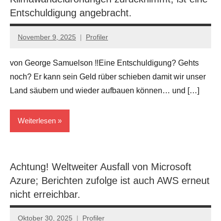
die
Entschuldigung angebracht.
Kabale
...
November 9, 2025
Profiler
Keine
Politik
Kommentare
von George Samuelson ‼Eine Entschuldigung? Gehts
noch? Er kann sein Geld rüber schieben damit wir unser
Land säubern und wieder aufbauen können… und […]
Weiterlesen
Der
Tiefe
Achtung! Weltweiter Ausfall von Microsoft
Staat..
Azure; Berichten zufolge ist auch AWS erneut
die
nicht erreichbar.
Kabale
...
Oktober 30, 2025
Profiler