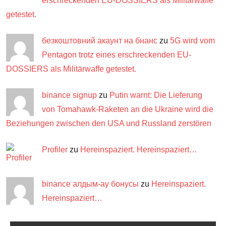
erschreckenden EU-DOSSIERS als Militärwaffe
getestet.
безкоштовний акаунт на бнанс
zu
5G wird vom
Pentagon trotz eines erschreckenden EU-
DOSSIERS als Militärwaffe getestet.
binance signup
zu
Putin warnt: Die Lieferung
von Tomahawk-Raketen an die Ukraine wird die
Beziehungen zwischen den USA und Russland zerstören
Profiler
zu
Hereinspaziert. Hereinspaziert…
binance алдым-ау бонусы
zu
Hereinspaziert.
Hereinspaziert…