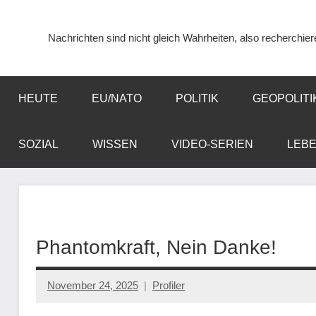
Zum
Inhalt
Nachrichten sind nicht gleich Wahrheiten, also recherchier
springen
HEUTE
EU/NATO
POLITIK
GEOPOLITI
SOZIAL
WISSEN
VIDEO-SERIEN
LEB
Phantomkraft, Nein Danke!
November 24, 2025
Profiler
Keine
Kommentare