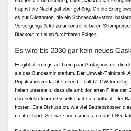
streuen die Befürchtung, dass „
dadurch die Energie
trappst die Nachtigall aber gehörig. Ob die Energi
es nur Dilettanten, die ein Schneeballsystem, basier
Versorgungslücke zu unkontrollierbaren Strompreise
Blackout mit allen furchtbaren Folgen.
Es wird bis 2030 gar kein neues Gas
Es gibt allerdings auch ein paar Protagonisten, die
als das Bundesministerium. Der Umwelt-Thinktank
A
Populismusverdacht stehend – hält 61 GW für nötig
haben unterstellt, dass die ambitionierten Pläne der
durchelektrifizierte Gesellschaft sich aufbaut. Der 
kosten. Eine Diskussion, wie viel Betriebskosten die
nicht geführt. Sie wäre auch sinnlos, da das LNG daf