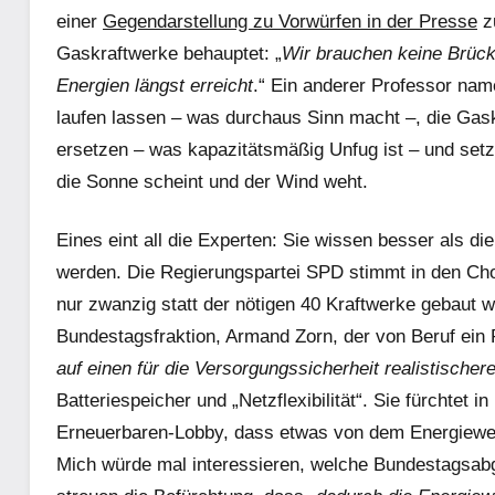
einer
Gegendarstellung zu Vorwürfen in der Presse
zu
Gaskraftwerke behauptet: „
Wir brauchen keine Brück
Energien längst erreicht
.“ Ein anderer Professor na
laufen lassen – was durchaus Sinn macht –, die Gask
ersetzen – was kapazitätsmäßig Unfug ist – und setzt 
die Sonne scheint und der Wind weht.
Eines eint all die Experten: Sie wissen besser als di
werden. Die Regierungspartei SPD stimmt in den Chor
nur zwanzig statt der nötigen 40 Kraftwerke gebaut w
Bundestagsfraktion, Armand Zorn, der von Beruf ein Po
auf einen für die Versorgungssicherheit realistische
Batteriespeicher und „Netzflexibilität“. Sie fürchtet
Erneuerbaren-Lobby, dass etwas von dem Energiewen
Mich würde mal interessieren, welche Bundestagsabg