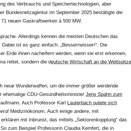
erung des Verbrauchs und Speichertechnologien, aber
der Bundesnetzagentur im September 2025 bestätigte die
t 71 neuen Gaskraftwerken à 500 MW.
 Sprache. Allerdings kennen die meisten Deutschen das
 Dabei ist es ganz einfach: „Besserrwisserr“. Die
ser Erde ihnen nacheifern werden, wenn sie erst erkennen,
a rettet, sondern die d
eutsche Wirtschaft an die Weltspitz
ich neue Wunderwaffen, um die immer größer werdende
der ehemalige CDU-Gesundheitsminister
Jens Spahn zum
kaufmann. Auch Professor Karl
Lauterbach outete sich
 Beruf Medizinökonom. Auch einige andere, mit
erklären mit Inbrunst, das mittels „Sektorenkopplung“ das
So zum Beispiel Professorin Claudia Kemfert, die in