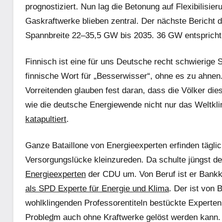
prognostiziert. Nun lag die Betonung auf Flexibilisi
Gaskraftwerke blieben zentral. Der nächste Bericht 
Spannbreite 22–35,5 GW bis 2035. 36 GW entsprich
Finnisch ist eine für uns Deutsche recht schwierige
finnische Wort für „Besserwisser“, ohne es zu ahnen.
Vorreitenden glauben fest daran, dass die Völker die
wie die deutsche Energiewende nicht nur das Weltklim
katapultiert
.
Ganze Bataillone von Energieexperten erfinden tägl
Versorgungslücke kleinzureden. Da schulte jüngst 
Energieexperten
der CDU um. Von Beruf ist er Bank
als SPD Experte für Energie und Klima
. Der ist von
wohlklingenden Professorentiteln bestückte Experten 
Proble
d
m auch ohne Kraftwerke gelöst werden kann. 