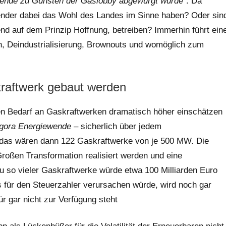
wende zu Gunsten der Gaslobby abgewürgt würde
“. Da
ewender dabei das Wohl des Landes im Sinne haben? Oder sin
end auf dem Prinzip Hoffnung, betreiben? Immerhin führt ein
n, Deindustrialisierung, Brownouts und womöglich zum
kraftwerk gebaut werden
 den Bedarf an Gaskraftwerken dramatisch höher einschätzen
gora Energiewende
– sicherlich über jedem
, das wären dann 122 Gaskraftwerke von je 500 MW. Die
 Großen Transformation realisiert werden und eine
Bau so vieler Gaskraftwerke würde etwa 100 Milliarden Euro
s für den Steuerzahler verursachen würde, wird noch gar
ür gar nicht zur Verfügung steht