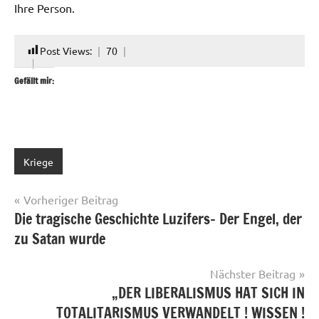
Ihre Person.
Post Views:
70
Gefällt mir:
Kriege
Beitragsnavigation
Vorheriger Beitrag
Die tragische Geschichte Luzifers- Der Engel, der
zu Satan wurde
Nächster Beitrag
„DER LIBERALISMUS HAT SICH IN
TOTALITARISMUS VERWANDELT ! WISSEN !