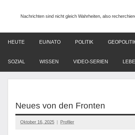
Zum
Inhalt
Nachrichten sind nicht gleich Wahrheiten, also recherchier
springen
HEUTE
EU/NATO
POLITIK
GEOPOLITI
SOZIAL
WISSEN
VIDEO-SERIEN
LEB
Neues von den Fronten
Oktober 16, 2025
Profiler
Keine
Kommentare