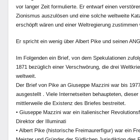
vor langer Zeit formulierte. Er entwarf einen verstö
Zionismus auszulösen und eine solche weltweite Kata
erschöpft wären und einer Weltregierung zustimmen
Er spricht ein wenig über Albert Pike und seinen A
Im Folgenden ein Brief, von dem Spekulationen zufol
1871 bezüglich einer Verschwörung, die drei Weltkr
weltweit.
Der Brief von Pike an Giuseppe Mazzini
war bis 1977
ausgestellt
. Viele Internetseiten behaupteten, dieser 
mittlerweile
die Existenz des Briefes bestreitet.
• Giuseppe Mazzini war ein italienischer Revolutions
Direktor der Illuminati
• Albert Pike (historische Freimaurerfigur) war ein 
Meister und Gründer der Südlichen Jurisdiktion des 