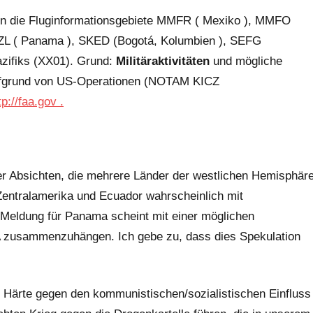
n die Fluginformationsgebiete MMFR (
Mexiko
), MMFO
ZL (
Panama
), SKED (Bogotá,
Kolumbien
), SEFG
azifiks (XX01). Grund:
Militäraktivitäten
und mögliche
fgrund von US-Operationen (NOTAM KICZ
tp://faa.gov
.
er Absichten, die mehrere Länder der westlichen Hemisphär
 Zentralamerika und Ecuador wahrscheinlich mit
Meldung für Panama scheint mit einer möglichen
zusammenzuhängen. Ich gebe zu, dass dies Spekulation
ler Härte gegen den kommunistischen/sozialistischen Einfluss