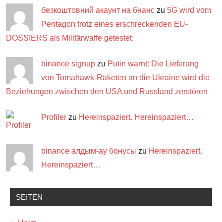
безкоштовний акаунт на бнанс
zu
5G wird vom
Pentagon trotz eines erschreckenden EU-
DOSSIERS als Militärwaffe getestet.
binance signup
zu
Putin warnt: Die Lieferung
von Tomahawk-Raketen an die Ukraine wird die
Beziehungen zwischen den USA und Russland zerstören
Profiler
zu
Hereinspaziert. Hereinspaziert…
binance алдым-ау бонусы
zu
Hereinspaziert.
Hereinspaziert…
SEITEN