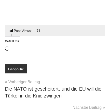
Post Views:
71
Gefällt mir:
Wird
geladen …
Geopolitik
Beitragsnavigation
Vorheriger Beitrag
Die NATO ist gescheitert, und die EU will die
Türkei in die Knie zwingen
Nächster Beitrag