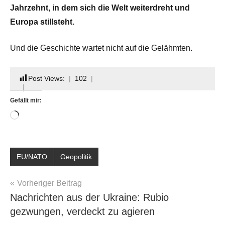
Jahrzehnt, in dem sich die Welt weiterdreht und
Europa stillsteht.
Und die Geschichte wartet nicht auf die Gelähmten.
Post Views:
102
Gefällt mir:
Wird
geladen …
EU/NATO
Geopolitik
Beitragsnavigation
Vorheriger Beitrag
Nachrichten aus der Ukraine: Rubio
gezwungen, verdeckt zu agieren