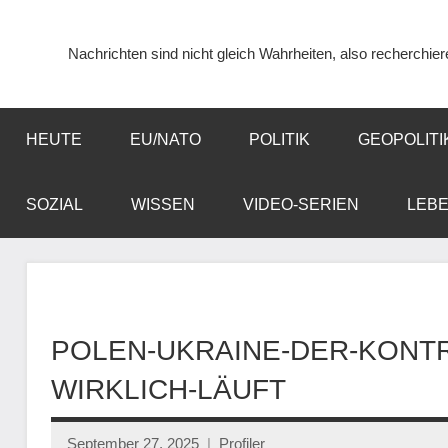
Zum
Inhalt
Nachrichten sind nicht gleich Wahrheiten, also recherchier
springen
HEUTE
EU/NATO
POLITIK
GEOPOLITI
SOZIAL
WISSEN
VIDEO-SERIEN
LEB
POLEN-UKRAINE-DER-KONTR
WIRKLICH-LÄUFT
September 27, 2025
Profiler