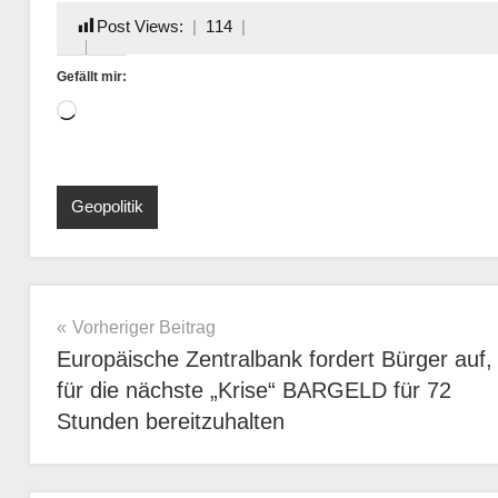
Post Views:
114
Gefällt mir:
Wird
geladen …
Geopolitik
Beitragsnavigation
Vorheriger Beitrag
Europäische Zentralbank fordert Bürger auf,
für die nächste „Krise“ BARGELD für 72
Stunden bereitzuhalten