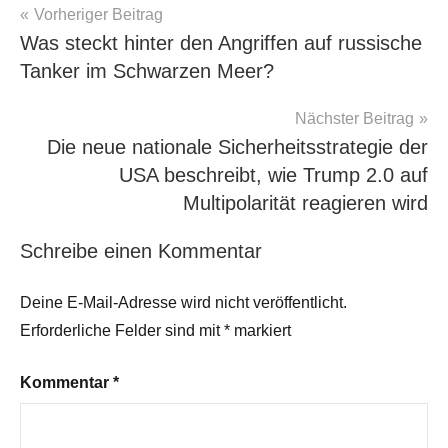
Illegal
,
Beitragsnavigation
Vorheriger Beitrag
Merz
Was steckt hinter den Angriffen auf russische
muss
Tanker im Schwarzen Meer?
weg
,
Nato
,
Nächster Beitrag
Tiefer
Die neue nationale Sicherheitsstrategie der
Staat
USA beschreibt, wie Trump 2.0 auf
Multipolarität reagieren wird
Schreibe einen Kommentar
Deine E-Mail-Adresse wird nicht veröffentlicht.
Erforderliche Felder sind mit
*
markiert
Kommentar
*