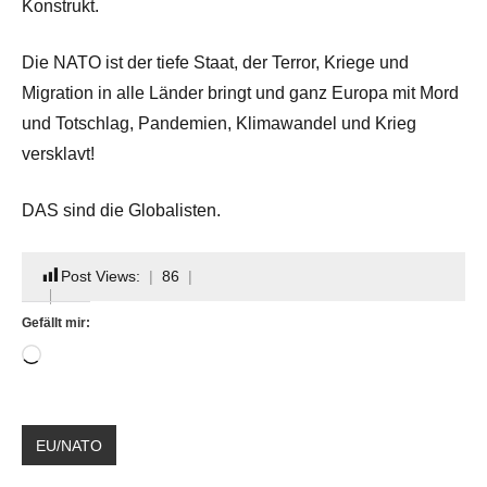
Konstrukt.
Die NATO ist der tiefe Staat, der Terror, Kriege und
Migration in alle Länder bringt und ganz Europa mit Mord
und Totschlag, Pandemien, Klimawandel und Krieg
versklavt!
DAS sind die Globalisten.
Post Views:
86
Gefällt mir:
Wird
geladen …
Schlagwörter:
EU/NATO
EU
,