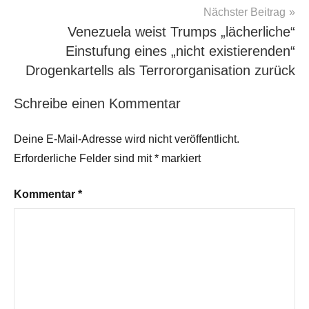
Nächster Beitrag
Orban
,
Weidel
Venezuela weist Trumps „lächerliche“
KI
,
Einstufung eines „nicht existierenden“
Weidel
Drogenkartells als Terrororganisation zurück
Musk
,
Weidel
Schreibe einen Kommentar
Nazi
,
Weidel
Deine E-Mail-Adresse wird nicht veröffentlicht.
Zionistin
Erforderliche Felder sind mit
*
markiert
Kommentar
*