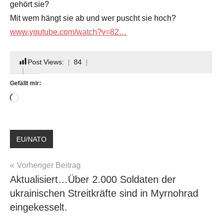
gehört sie?
Mit wem hängt sie ab und wer puscht sie hoch?
www.youtube.com/watch?v=82…
Post Views:
84
Gefällt mir:
Wird
geladen …
Schlagwörter:
EU/NATO
AFD
Nazi
,
Beitragsnavigation
Vorheriger Beitrag
KI
Aktualisiert…Über 2.000 Soldaten der
und
ukrainischen Streitkräfte sind in Myrnohrad
reduzierung
eingekesselt.
der
Menschheit
,