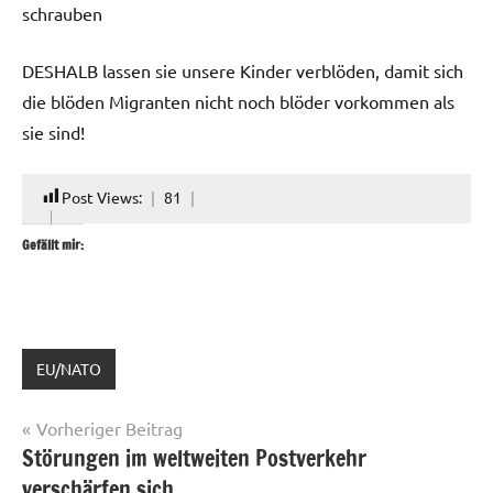
schrauben
DESHALB lassen sie unsere Kinder verblöden, damit sich
die blöden Migranten nicht noch blöder vorkommen als
sie sind!
Post Views:
81
Gefällt mir:
EU/NATO
Beitragsnavigation
Vorheriger Beitrag
Störungen im weltweiten Postverkehr
verschärfen sich,