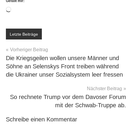
Gefällt mir:
Wird
geladen …
Letzte Beiträge
Beitragsnavigation
Vorheriger Beitrag
Die Kriegsgeilen wollen unsere Männer und
Söhne an Selenskys Front treiben während
die Ukrainer unser Sozialsystem leer fressen
Nächster Beitrag
So rechnete Trump vor dem Davoser Forum
mit der Schwab-Truppe ab.
Schreibe einen Kommentar