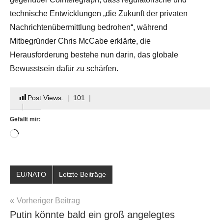
technische Entwicklungen „die Zukunft der privaten
Nachrichtenübermittlung bedrohen“, während
Mitbegründer Chris McCabe erklärte, die
Herausforderung bestehe nun darin, das globale
Bewusstsein dafür zu schärfen.
Post Views:
101
Gefällt mir:
Wird
geladen …
EU/NATO
Letzte Beiträge
Beitragsnavigation
Vorheriger Beitrag
Putin könnte bald ein groß angelegtes