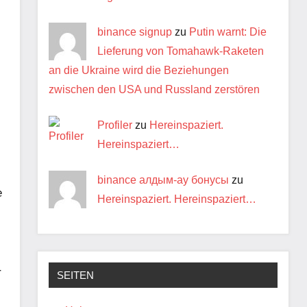
binance signup
zu
Putin warnt: Die
Lieferung von Tomahawk-Raketen
an die Ukraine wird die Beziehungen
zwischen den USA und Russland zerstören
Profiler
zu
Hereinspaziert.
Hereinspaziert…
binance алдым-ау бонусы
zu
e
Hereinspaziert. Hereinspaziert…
r
SEITEN