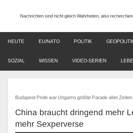
Zum
Inhalt
Nachrichten sind nicht gleich Wahrheiten, also recherchier
springen
HEUTE
EU/NATO
POLITIK
GEOPOLITI
SOZIAL
WISSEN
VIDEO-SERIEN
LEB
Budapest Pride war Ungarns größte Parade aller Zeiten 
China braucht dringend mehr 
mehr Sexperverse