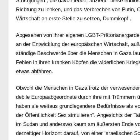
Strichjungen
, die davon leben, anzieht. Diese endlos
Richtung zu lenken, und das Verbrechen von Putin, 
Wirtschaft an erste Stelle zu setzen, Dummkopf
.
Abgesehen von ihrer eigenen LGBT-Prätorianergarde 
an der Entwicklung der europäischen Wirtschaft, auße
ständige Beschwerde über die Menschen in Gaza laut
Fehlen in ihren kranken Köpfen die widerlichen Kriegs
etwas abfahren.
Obwohl die Menschen in Gaza trotz der verwesenden 
debile Europaabgeordnete durch ihre mit Trümmern 
haben sie weitaus grundlegendere Bedürfnisse als vo
der Öffentlichkeit Sex simulieren“. Angesichts der T
im Sudan und anderswo kaum am äußersten Ende 
derzeitiger Horizont darauf, von einer israelischen