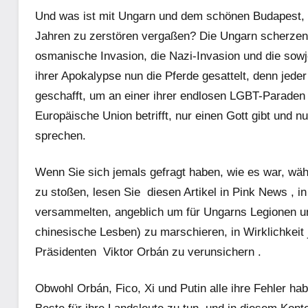
Und was ist mit Ungarn und dem schönen Budapest, d
Jahren zu zerstören vergaßen? Die Ungarn scherzen ge
osmanische Invasion, die Nazi-Invasion und die sowjet
ihrer Apokalypse nun die Pferde gesattelt, denn jed
geschafft, um an einer ihrer endlosen LGBT-Paraden 
Europäische Union betrifft, nur einen Gott gibt und n
sprechen.
Wenn Sie sich jemals gefragt haben, wie es war, wä
zu stoßen, lesen Sie
diesen Artikel in Pink News
, i
versammelten, angeblich um für Ungarns Legionen un
chinesische Lesben) zu marschieren, in Wirklichkeit
Präsidenten Viktor
Orbán
zu
verunsichern .
Obwohl Orbán, Fico, Xi und Putin alle ihre Fehler hab