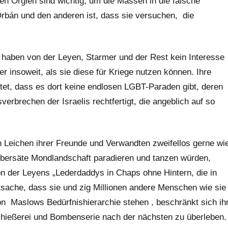
en Orgien sind wichtig, um die Massen in die falsche
Orbán und den anderen ist, dass sie versuchen,
die
haben von der Leyen, Starmer und der Rest kein Interesse
r insoweit, als sie diese für Kriege nutzen können. Ihre
et, dass es dort keine endlosen LGBT-Paraden gibt, deren
verbrechen der Israelis rechtfertigt, die angeblich auf so
Leichen ihrer Freunde und Verwandten zweifellos gerne wi
übersäte Mondlandschaft paradieren und tanzen würden,
n der Leyens „Lederdaddys in Chaps ohne Hintern, die in
atsache, dass sie und zig Millionen andere Menschen wie sie
von
Maslows Bedürfnishierarchie
stehen , beschränkt sich ih
 Schießerei und Bombenserie nach der nächsten zu überleben.