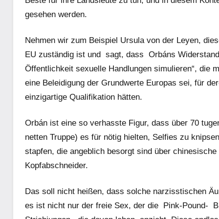
Beste für ihre Landsleute zu tun, und in diesem Kont
gesehen werden.
Nehmen wir zum Beispiel Ursula von der Leyen, diese
EU zuständig ist und
sagt, dass
Orbáns Widerstand g
Öffentlichkeit sexuelle Handlungen simulieren“, die
eine Beleidigung der Grundwerte Europas sei, für der
einzigartige Qualifikation hätten.
Orbán ist eine so verhasste Figur, dass über 70 tu
netten Truppe) es für nötig hielten, Selfies zu knip
stapfen, die angeblich besorgt sind über chinesische
Kopfabschneider.
Das soll nicht heißen, dass solche narzisstischen Äu
es ist nicht nur der freie Sex, der die
Pink-Pound-
Br