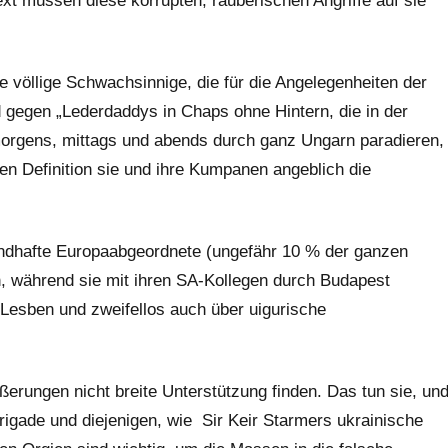
ext müssen diese korrupten, räuberischen Angriffe auf sie
 völlige Schwachsinnige, die für die Angelegenheiten der
egen „Lederdaddys in Chaps ohne Hintern, die in der
 morgens, mittags und abends durch ganz Ungarn paradieren,
en Definition sie und ihre Kumpanen angeblich die
gendhafte Europaabgeordnete (ungefähr 10 % der ganzen
sen, während sie mit ihren SA-Kollegen durch Budapest
 Lesben und zweifellos auch über uigurische
ßerungen nicht breite Unterstützung finden. Das tun sie, un
igade und diejenigen, wie
Sir Keir Starmers ukrainische