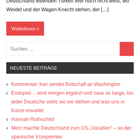
Deutschland lebenden Türken Wer noch nicht weiß, wo
Weidel und der Wagen Knecht stehen, der […]
Weiterlesen
Suchen
Der
Suchen
nach:
Tiefe
Staat..
NEUESTE BEITRÄGE
die
Kabale
Kommentar: Iran sendet Botschaft an Washington
...
Endspiel… wird morgen ergänzt und zwar so lange, bis
Deutschland
jeder Deutsche sieht, wo wir stehen und was uns in
EU/NATO
Kürze erwartet
Hannah Rothschild
Sozial
Merz machte Deutschland zum US-„Vasallen“ – so der
Zionistenlügen
spanische Vizepremier