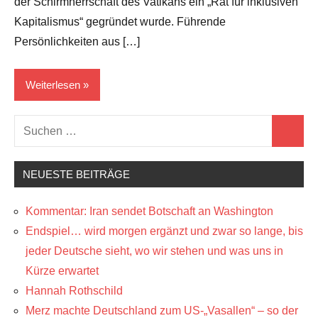
der Schirmherrschaft des Vatikans ein „Rat für inklusiven
Kapitalismus“ gegründet wurde. Führende
Persönlichkeiten aus […]
Weiterlesen
Suchen
Der
Suchen
nach:
Tiefe
Staat..
NEUESTE BEITRÄGE
die
Kabale
Kommentar: Iran sendet Botschaft an Washington
...
Endspiel… wird morgen ergänzt und zwar so lange, bis
Juden &
jeder Deutsche sieht, wo wir stehen und was uns in
Freímaurer
Kürze erwartet
Wissen
Hannah Rothschild
Merz machte Deutschland zum US-„Vasallen“ – so der
Zionistenlügen