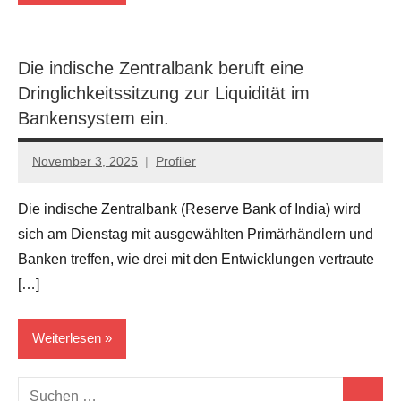
Amerika
unser
Die indische Zentralbank beruft eine
Feind?
Dringlichkeitssitzung zur Liquidität im
Bankensystem ein.
Politik
November 3, 2025
Profiler
Keine
Kommentare
Die indische Zentralbank (Reserve Bank of India) wird
sich am Dienstag mit ausgewählten Primärhändlern und
Banken treffen, wie drei mit den Entwicklungen vertraute
[…]
Weiterlesen
Suchen
Politik