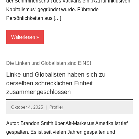
der Schirmherrschaft des Vatikans ein „Rat für inklusiven
Kapitalismus“ gegründet wurde. Führende
Persönlichkeiten aus […]
Weiterlesen
Der
Die Linken und Globalisten sind EINS!
Tiefe
Staat..
Linke und Globalisten haben sich zu
die
derselben schrecklichen Einheit
Kabale
zusammengeschlossen
...
Juden &
Oktober 4, 2025
Profiler
Keine
Freímaurer
Kommentare
Autor: Brandon Smith über Alt-Marker.us Amerika ist tief
Wissen
gespalten. Es ist seit vielen Jahren gespalten und
Zionistenlügen