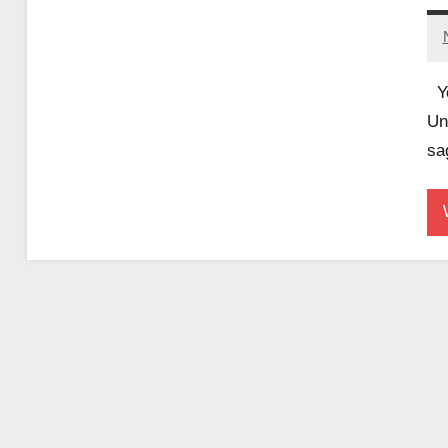
Yo
Un
sa
V