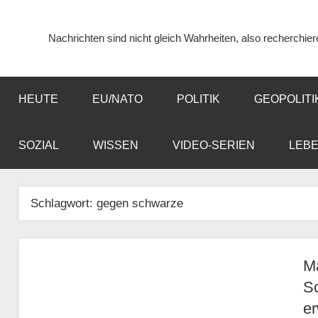
Zum
Inhalt
Nachrichten sind nicht gleich Wahrheiten, also recherchier
springen
HEUTE
EU/NATO
POLITIK
GEOPOLITI
SOZIAL
WISSEN
VIDEO-SERIEN
LEB
Schlagwort:
gegen schwarze
Ma
S
er