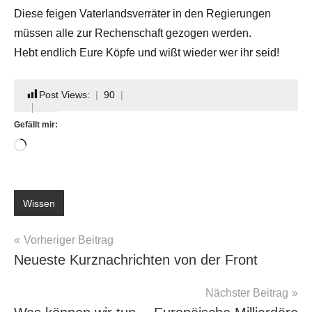
Diese feigen Vaterlandsverräter in den Regierungen
müssen alle zur Rechenschaft gezogen werden.
Hebt endlich Eure Köpfe und wißt wieder wer ihr seid!
Post Views:
90
Gefällt mir:
Wird
geladen …
Schlagwörter:
Wissen
Deutschland
,
Deutschland.
Beitragsnavigation
Vorheriger Beitrag
Putin.
Neueste Kurznachrichten von der Front
Trump
,
Globalisten
,
Nächster Beitrag
USA