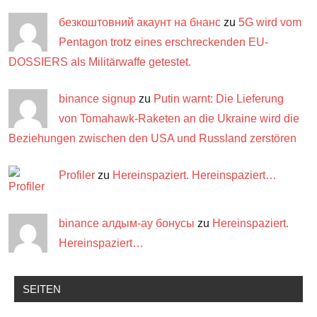
безкоштовний акаунт на бнанс
zu
5G wird vom
Pentagon trotz eines erschreckenden EU-
DOSSIERS als Militärwaffe getestet.
binance signup
zu
Putin warnt: Die Lieferung
von Tomahawk-Raketen an die Ukraine wird die
Beziehungen zwischen den USA und Russland zerstören
Profiler
zu
Hereinspaziert. Hereinspaziert…
binance алдым-ау бонусы
zu
Hereinspaziert.
Hereinspaziert…
SEITEN