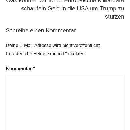
Was können wir tun… Europäische Milliardäre
Bürgerkrieg
schaufeln Geld in die USA um Trump zu
Europa
Deutschland
stürzen
zerstörung
Schreibe einen Kommentar
Deine E-Mail-Adresse wird nicht veröffentlicht.
Erforderliche Felder sind mit
*
markiert
Kommentar
*