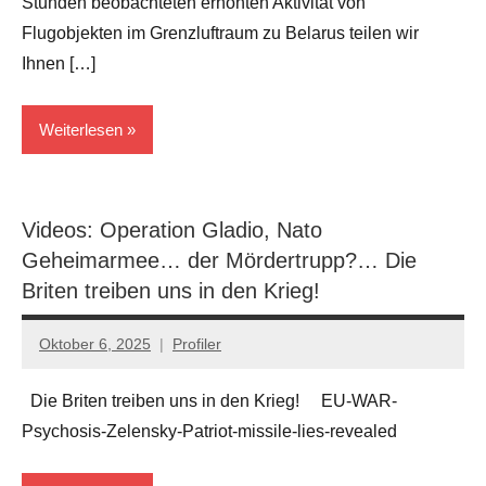
Stunden beobachteten erhöhten Aktivität von
Flugobjekten im Grenzluftraum zu Belarus teilen wir
Ihnen […]
Weiterlesen
Kriege
Videos: Operation Gladio, Nato
Polen
Geheimarmee… der Mördertrupp?… Die
Briten treiben uns in den Krieg!
Oktober 6, 2025
Profiler
Keine
Kommentare
Die Briten treiben uns in den Krieg! EU-WAR-
Psychosis-Zelensky-Patriot-missile-lies-revealed